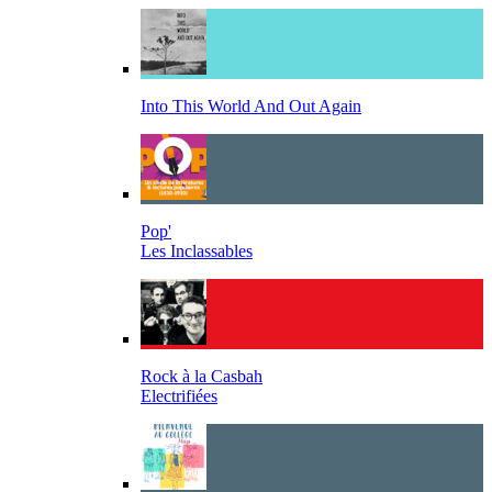
Into This World And Out Again
Pop'
Les Inclassables
Rock à la Casbah
Electrifiées