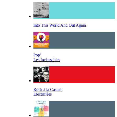
Into This World And Out Again
Pop'
Les Inclassables
Rock à la Casbah
Electrifiées