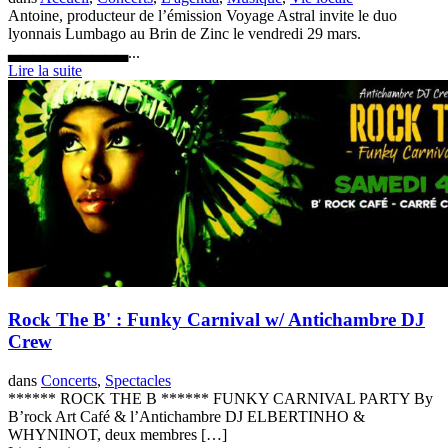
Antoine, producteur de l’émission Voyage Astral invite le duo
lyonnais Lumbago au Brin de Zinc le vendredi 29 mars.
▃▃▃▃▃▃▃▃▃▃...
Lire la suite
Rock The B' : Funky Carnival w/ Antichambre DJ
Crew
dans
Concerts
,
Spectacles
****** ROCK THE B ****** FUNKY CARNIVAL PARTY By
B’rock Art Café & l’Antichambre DJ ELBERTINHO &
WHYNINOT, deux membres […]