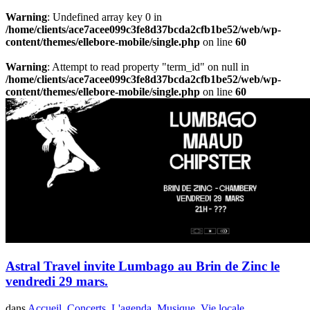
Warning
: Undefined array key 0 in
/home/clients/ace7acee099c3fe8d37bcda2cfb1be52/web/wp-
content/themes/ellebore-mobile/single.php
on line
60
Warning
: Attempt to read property "term_id" on null in
/home/clients/ace7acee099c3fe8d37bcda2cfb1be52/web/wp-
content/themes/ellebore-mobile/single.php
on line
60
Astral Travel invite Lumbago au Brin de Zinc le
vendredi 29 mars.
dans
Accueil
,
Concerts
,
L'agenda
,
Musique
,
Vie locale