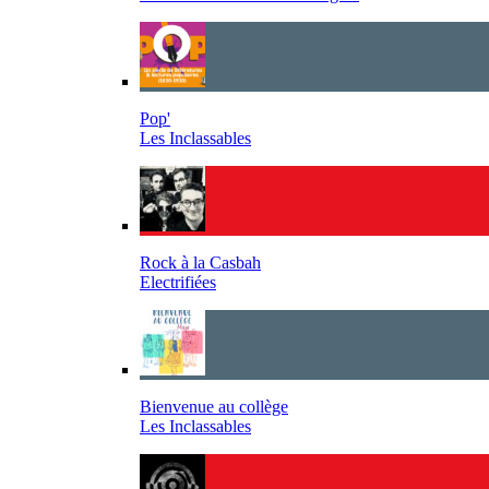
Pop'
Les Inclassables
Rock à la Casbah
Electrifiées
Bienvenue au collège
Les Inclassables