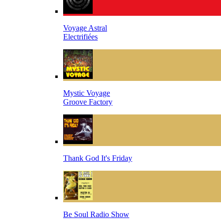
Voyage Astral
Electrifiées
Mystic Voyage
Groove Factory
Thank God It's Friday
Be Soul Radio Show