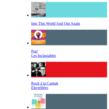
Into This World And Out Again
Pop'
Les Inclassables
Rock à la Casbah
Electrifiées