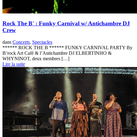
Rock The B' : Funky Carnival w/ Antichambre DJ
Crew
dans
Concerts
,
Spectacles
****** ROCK THE B ****** FUNKY CARNIVAL PARTY By
B’rock Art Café & l’Antichambre DJ ELBERTINHO &
WHYNINOT, deux membres […]
Lire la suite