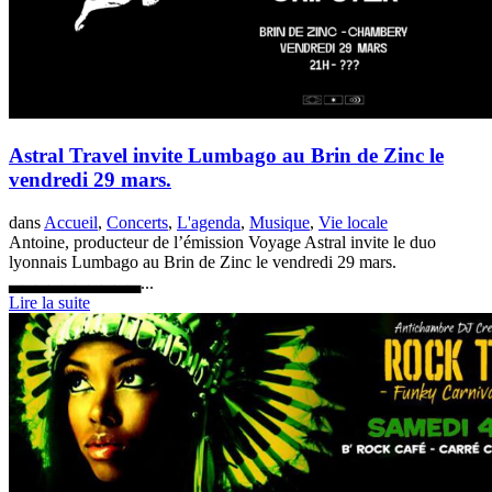
Astral Travel invite Lumbago au Brin de Zinc le
vendredi 29 mars.
dans
Accueil
,
Concerts
,
L'agenda
,
Musique
,
Vie locale
Antoine, producteur de l’émission Voyage Astral invite le duo
lyonnais Lumbago au Brin de Zinc le vendredi 29 mars.
▃▃▃▃▃▃▃▃▃▃...
Lire la suite