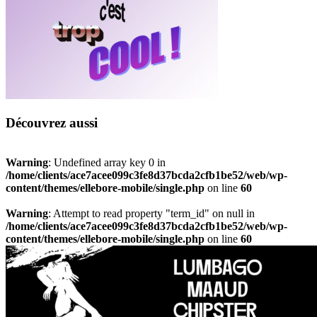
Découvrez aussi
Warning
: Undefined array key 0 in
/home/clients/ace7acee099c3fe8d37bcda2cfb1be52/web/wp-
content/themes/ellebore-mobile/single.php
on line
60
Warning
: Attempt to read property "term_id" on null in
/home/clients/ace7acee099c3fe8d37bcda2cfb1be52/web/wp-
content/themes/ellebore-mobile/single.php
on line
60