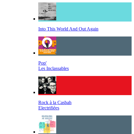
Into This World And Out Again
Pop'
Les Inclassables
Rock à la Casbah
Electrifiées