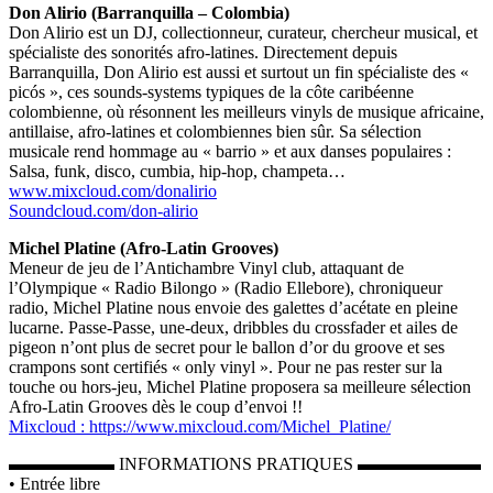
Don Alirio (Barranquilla – Colombia)
Don Alirio est un DJ, collectionneur, curateur, chercheur musical, et
spécialiste des sonorités afro-latines. Directement depuis
Barranquilla, Don Alirio est aussi et surtout un fin spécialiste des «
picós », ces sounds-systems typiques de la côte caribéenne
colombienne, où résonnent les meilleurs vinyls de musique africaine,
antillaise, afro-latines et colombiennes bien sûr. Sa sélection
musicale rend hommage au « barrio » et aux danses populaires :
Salsa, funk, disco, cumbia, hip-hop, champeta…
www.mixcloud.com/donalirio
Soundcloud.com/don-alirio
Michel Platine (Afro-Latin Grooves)
Meneur de jeu de l’Antichambre Vinyl club, attaquant de
l’Olympique « Radio Bilongo » (Radio Ellebore), chroniqueur
radio, Michel Platine nous envoie des galettes d’acétate en pleine
lucarne. Passe-Passe, une-deux, dribbles du crossfader et ailes de
pigeon n’ont plus de secret pour le ballon d’or du groove et ses
crampons sont certifiés « only vinyl ». Pour ne pas rester sur la
touche ou hors-jeu, Michel Platine proposera sa meilleure sélection
Afro-Latin Grooves dès le coup d’envoi !!
Mixcloud : https://www.mixcloud.com/Michel_Platine/
▬▬▬▬▬▬ INFORMATIONS PRATIQUES ▬▬▬▬▬▬▬
• Entrée libre