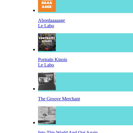
Abordaaaaage
Le Labo
Portraits Kinois
Le Labo
The Groove Merchant
Into This World And Out Again