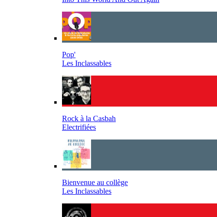
Pop'
Les Inclassables
Rock à la Casbah
Electrifiées
Bienvenue au collège
Les Inclassables