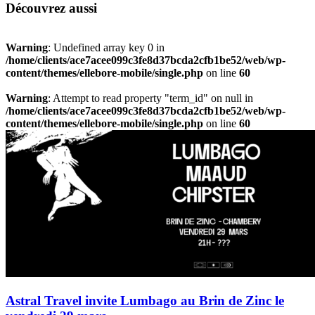
Découvrez aussi
Warning
: Undefined array key 0 in
/home/clients/ace7acee099c3fe8d37bcda2cfb1be52/web/wp-
content/themes/ellebore-mobile/single.php
on line
60
Warning
: Attempt to read property "term_id" on null in
/home/clients/ace7acee099c3fe8d37bcda2cfb1be52/web/wp-
content/themes/ellebore-mobile/single.php
on line
60
Astral Travel invite Lumbago au Brin de Zinc le