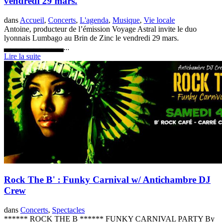
vendredi 29 mars.
dans
Accueil
,
Concerts
,
L'agenda
,
Musique
,
Vie locale
Antoine, producteur de l’émission Voyage Astral invite le duo
lyonnais Lumbago au Brin de Zinc le vendredi 29 mars.
▃▃▃▃▃▃▃▃▃▃...
Lire la suite
Rock The B' : Funky Carnival w/ Antichambre DJ
Crew
dans
Concerts
,
Spectacles
****** ROCK THE B ****** FUNKY CARNIVAL PARTY By