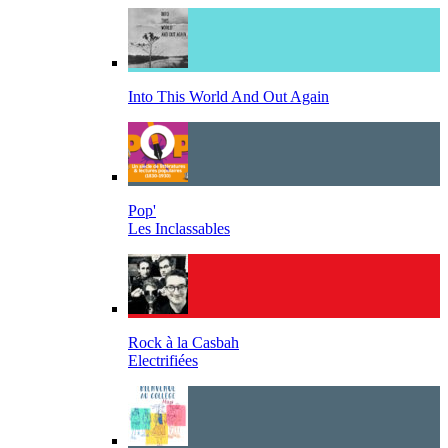
Into This World And Out Again
Pop'
Les Inclassables
Rock à la Casbah
Electrifiées