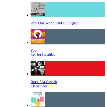
Into This World And Out Again
Pop'
Les Inclassables
Rock à la Casbah
Electrifiées