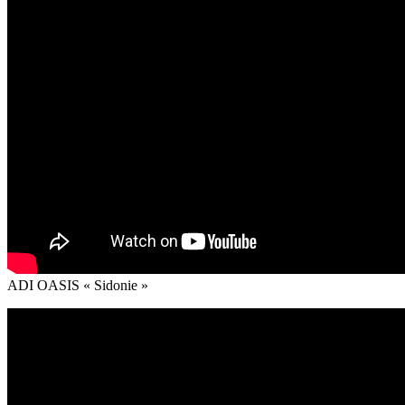
ADI OASIS « Sidonie »