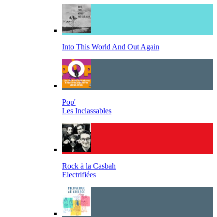
Into This World And Out Again
Pop'
Les Inclassables
Rock à la Casbah
Electrifiées