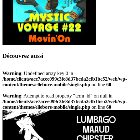
Découvrez aussi
Warning
: Undefined array key 0 in
/home/clients/ace7acee099c3fe8d37bcda2cfb1be52/web/wp-
content/themes/ellebore-mobile/single.php
on line
60
Warning
: Attempt to read property "term_id" on null in
/home/clients/ace7acee099c3fe8d37bcda2cfb1be52/web/wp-
content/themes/ellebore-mobile/single.php
on line
60