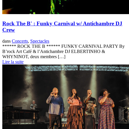
Rock The B' : Funky Carnival w/ Antichambre DJ
Crew
dans
Concerts
,
Spectacles
****** ROCK THE B ****** FUNKY CARNIVAL PARTY By
B’rock Art Café & l’Antichambre DJ ELBERTINHO &
WHYNINOT, deux membres […]
Lire la suite