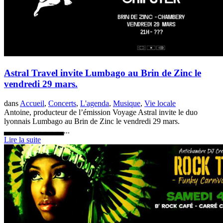
Astral Travel invite Lumbago au Brin de Zinc le
vendredi 29 mars.
dans
Accueil
,
Concerts
,
L'agenda
,
Musique
,
Vie locale
Antoine, producteur de l’émission Voyage Astral invite le duo
lyonnais Lumbago au Brin de Zinc le vendredi 29 mars.
▃▃▃▃▃▃▃▃▃▃...
Lire la suite