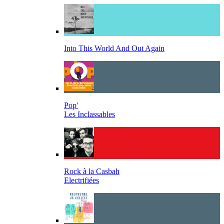
Into This World And Out Again
Pop'
Les Inclassables
Rock à la Casbah
Electrifiées