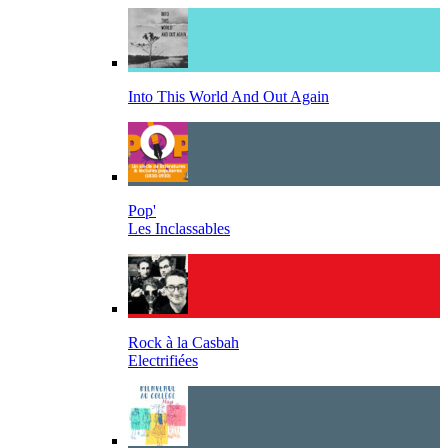
Into This World And Out Again
Pop'
Les Inclassables
Rock à la Casbah
Electrifiées