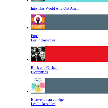
Into This World And Out Again
Pop'
Les Inclassables
Rock à la Casbah
Electrifiées
Bienvenue au collège
Les Inclassables