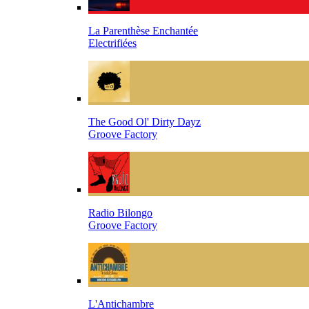
La Parenthèse Enchantée
Electrifiées
The Good Ol' Dirty Dayz
Groove Factory
Radio Bilongo
Groove Factory
L'Antichambre