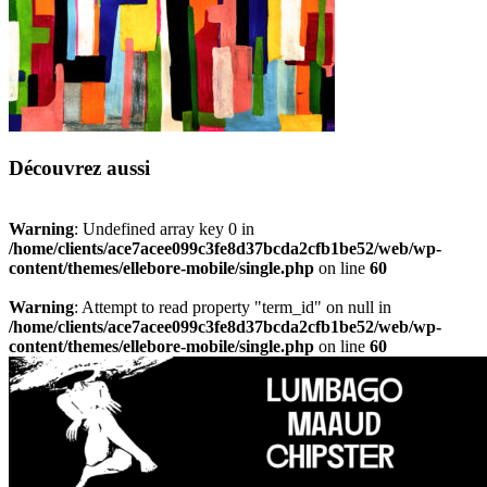
Découvrez aussi
Warning
: Undefined array key 0 in
/home/clients/ace7acee099c3fe8d37bcda2cfb1be52/web/wp-
content/themes/ellebore-mobile/single.php
on line
60
Warning
: Attempt to read property "term_id" on null in
/home/clients/ace7acee099c3fe8d37bcda2cfb1be52/web/wp-
content/themes/ellebore-mobile/single.php
on line
60