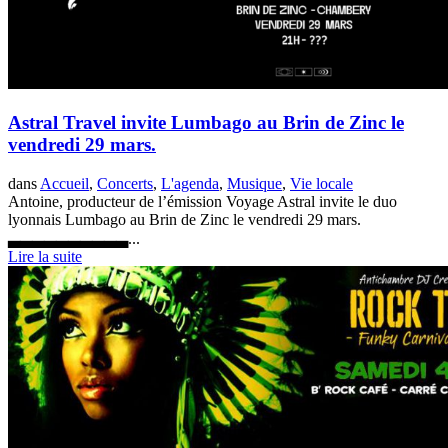
Astral Travel invite Lumbago au Brin de Zinc le
vendredi 29 mars.
dans
Accueil
,
Concerts
,
L'agenda
,
Musique
,
Vie locale
Antoine, producteur de l’émission Voyage Astral invite le duo
lyonnais Lumbago au Brin de Zinc le vendredi 29 mars.
▃▃▃▃▃▃▃▃▃▃...
Lire la suite