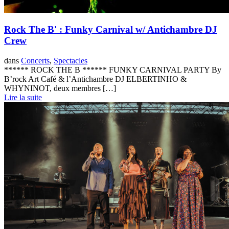
Rock The B' : Funky Carnival w/ Antichambre DJ
Crew
dans
Concerts
,
Spectacles
****** ROCK THE B ****** FUNKY CARNIVAL PARTY By
B’rock Art Café & l’Antichambre DJ ELBERTINHO &
WHYNINOT, deux membres […]
Lire la suite