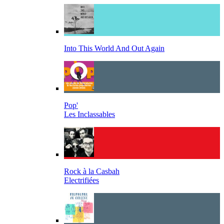
Into This World And Out Again
Pop'
Les Inclassables
Rock à la Casbah
Electrifiées