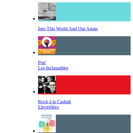
Into This World And Out Again
Pop'
Les Inclassables
Rock à la Casbah
Electrifiées