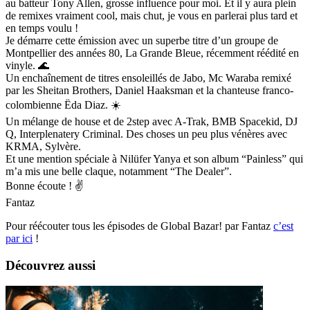
au batteur Tony Allen, grosse influence pour moi. Et il y aura plein
de remixes vraiment cool, mais chut, je vous en parlerai plus tard et
en temps voulu !
Je démarre cette émission avec un superbe titre d’un groupe de
Montpellier des années 80, La Grande Bleue, récemment réédité en
vinyle. 🌊
Un enchaînement de titres ensoleillés de Jabo, Mc Waraba remixé
par les Sheitan Brothers, Daniel Haaksman et la chanteuse franco-
colombienne Ëda Diaz. ☀️
Un mélange de house et de 2step avec A-Trak, BMB Spacekid, DJ
Q, Interplenatery Criminal. Des choses un peu plus vénères avec
KRMA, Sylvère.
Et une mention spéciale à Nilüfer Yanya et son album “Painless” qui
m’a mis une belle claque, notamment “The Dealer”.
Bonne écoute ! ✌️
Fantaz
Pour réécouter tous les épisodes de Global Bazar! par Fantaz
c’est
par ici
!
Découvrez aussi