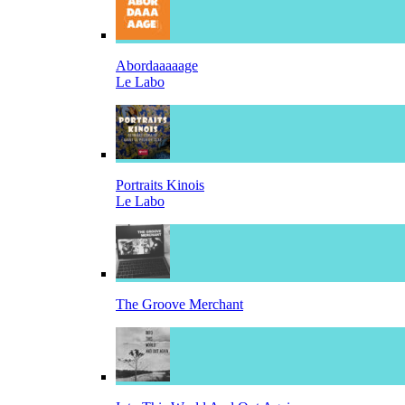
Abordaaaaage
Le Labo
Portraits Kinois
Le Labo
The Groove Merchant