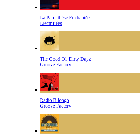
La Parenthèse Enchantée
Electrifiées
The Good Ol' Dirty Dayz
Groove Factory
Radio Bilongo
Groove Factory