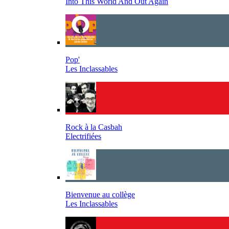
Into This World And Out Again
Pop'
Les Inclassables
Rock à la Casbah
Electrifiées
Bienvenue au collège
Les Inclassables