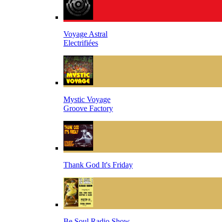
Voyage Astral
Electrifiées
Mystic Voyage
Groove Factory
Thank God It's Friday
Be Soul Radio Show