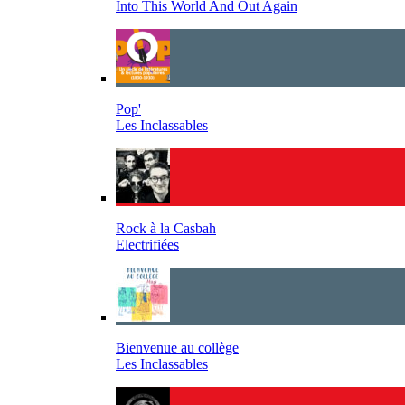
Into This World And Out Again
Pop'
Les Inclassables
Rock à la Casbah
Electrifiées
Bienvenue au collège
Les Inclassables