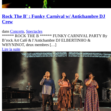
Rock The B' : Funky Carnival w/ Antichambre DJ
Crew
dans
Concerts
,
Spectacles
****** ROCK THE B ****** FUNKY CARNIVAL PARTY By
B’rock Art Café & l’Antichambre DJ ELBERTINHO &
WHYNINOT, deux membres […]
Lire la suite