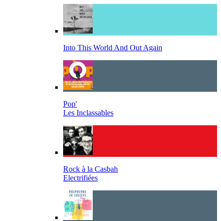
Into This World And Out Again
Pop'
Les Inclassables
Rock à la Casbah
Electrifiées