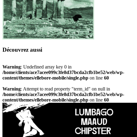
Découvrez aussi
Warning
: Undefined array key 0 in
/home/clients/ace7acee099c3fe8d37bcda2cfb1be52/web/wp-
content/themes/ellebore-mobile/single.php
on line
60
Warning
: Attempt to read property "term_id" on null in
/home/clients/ace7acee099c3fe8d37bcda2cfb1be52/web/wp-
content/themes/ellebore-mobile/single.php
on line
60