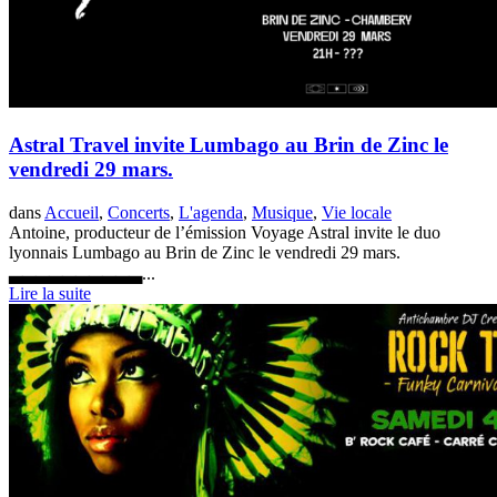
Astral Travel invite Lumbago au Brin de Zinc le
vendredi 29 mars.
dans
Accueil
,
Concerts
,
L'agenda
,
Musique
,
Vie locale
Antoine, producteur de l’émission Voyage Astral invite le duo
lyonnais Lumbago au Brin de Zinc le vendredi 29 mars.
▃▃▃▃▃▃▃▃▃▃...
Lire la suite