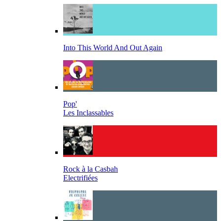
Into This World And Out Again
Pop'
Les Inclassables
Rock à la Casbah
Electrifiées