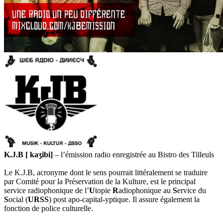
K.J.B [ kaʒibi]
– l’émission radio enregistrée au Bistro des Tilleuls
Le K.J.B, acronyme dont le sens pourrait littéralement se traduire
par Comité pour la Préservation de la Kulture, est le principal
service radiophonique de l’
U
topie
R
adiophonique au
S
ervice du
S
ocial (
URSS
) post apo-capital-yptique. Il assure également la
fonction de police culturelle.