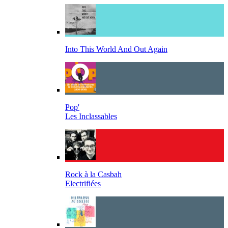
Into This World And Out Again
Pop'
Les Inclassables
Rock à la Casbah
Electrifiées