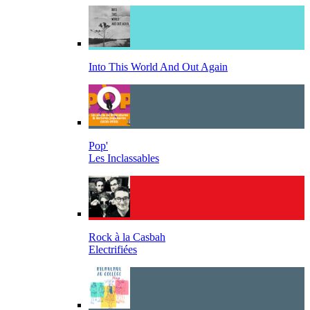
Into This World And Out Again
Pop'
Les Inclassables
Rock à la Casbah
Electrifiées