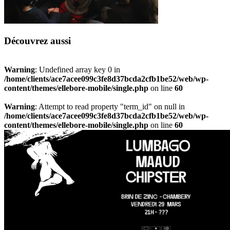
Découvrez aussi
Warning
: Undefined array key 0 in
/home/clients/ace7acee099c3fe8d37bcda2cfb1be52/web/wp-
content/themes/ellebore-mobile/single.php
on line
60
Warning
: Attempt to read property "term_id" on null in
/home/clients/ace7acee099c3fe8d37bcda2cfb1be52/web/wp-
content/themes/ellebore-mobile/single.php
on line
60