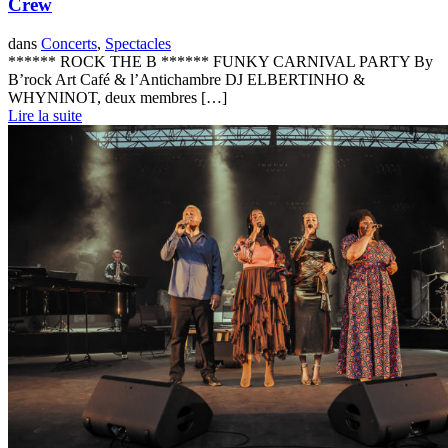
Crew
dans
Concerts
,
Spectacles
****** ROCK THE B ****** FUNKY CARNIVAL PARTY By
B’rock Art Café & l’Antichambre DJ ELBERTINHO &
WHYNINOT, deux membres […]
Lire la suite