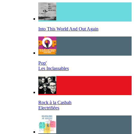
Into This World And Out Again
Pop'
Les Inclassables
Rock à la Casbah
Electrifiées