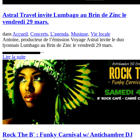
Astral Travel invite Lumbago au Brin de Zinc le
vendredi 29 mars.
dans
Accueil
,
Concerts
,
L'agenda
,
Musique
,
Vie locale
Antoine, producteur de l’émission Voyage Astral invite le duo
lyonnais Lumbago au Brin de Zinc le vendredi 29 mars.
▃▃▃▃▃▃▃▃▃▃...
Lire la suite
Rock The B' : Funky Carnival w/ Antichambre DJ