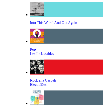
Into This World And Out Again
Pop'
Les Inclassables
Rock à la Casbah
Electrifiées