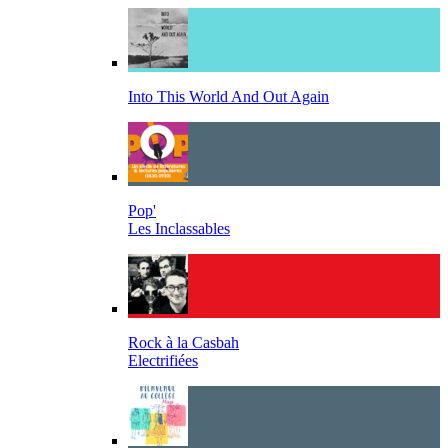
Into This World And Out Again
Pop'
Les Inclassables
Rock à la Casbah
Electrifiées