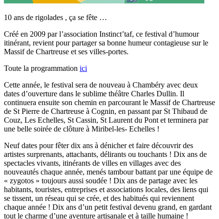
10 ans de rigolades , ça se fête …
Créé en 2009 par l’association Instinct’taf, ce festival d’humour
itinérant, revient pour partager sa bonne humeur contagieuse sur le
Massif de Chartreuse et ses villes-portes.
Toute la programmation
ici
Cette année, le festival sera de nouveau à Chambéry avec deux
dates d’ouverture dans le sublime théâtre Charles Dullin. Il
continuera ensuite son chemin en parcourant le Massif de Chartreuse
de St Pierre de Chartreuse à Cognin, en passant par St Thibaud de
Couz, Les Echelles, St Cassin, St Laurent du Pont et terminera par
une belle soirée de clôture à Miribel-les- Echelles !
Neuf dates pour fêter dix ans à dénicher et faire découvrir des
artistes surprenants, attachants, délirants ou touchants ! Dix ans de
spectacles vivants, itinérants de villes en villages avec des
nouveautés chaque année, menés tambour battant par une équipe de
« zygotos » toujours aussi soudée ! Dix ans de partage avec les
habitants, touristes, entreprises et associations locales, des liens qui
se tissent, un réseau qui se crée, et des habitués qui reviennent
chaque année ! Dix ans d’un petit festival devenu grand, en gardant
tout le charme d’une aventure artisanale et à taille humaine !