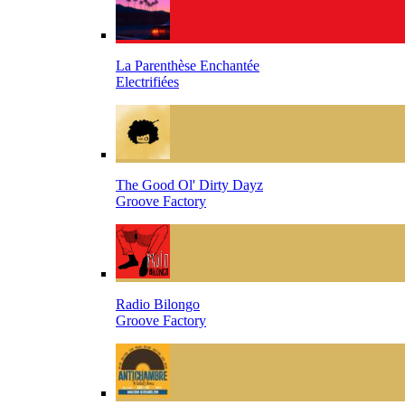
La Parenthèse Enchantée
Electrifiées
The Good Ol' Dirty Dayz
Groove Factory
Radio Bilongo
Groove Factory