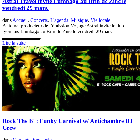
Astral Travel invite Lumbago au Brin de Zinc le
vendredi 29 mars.
dans
Accueil
,
Concerts
,
L'agenda
,
Musique
,
Vie locale
Antoine, producteur de l’émission Voyage Astral invite le duo
lyonnais Lumbago au Brin de Zinc le vendredi 29 mars.
▃▃▃▃▃▃▃▃▃▃...
Lire la suite
Rock The B' : Funky Carnival w/ Antichambre DJ
Crew
dans
Concerts
,
Spectacles