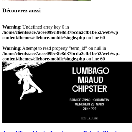
Découvrez aussi
Warning
: Undefined array key 0 in
/home/clients/ace7acee099c3fe8d37bcda2cfb1be52/web/wp-
content/themes/ellebore-mobile/single.php
on line
60
Warning
: Attempt to read property "term_id" on null in
/home/clients/ace7acee099c3fe8d37bcda2cfb1be52/web/wp-
content/themes/ellebore-mobile/single.php
on line
60