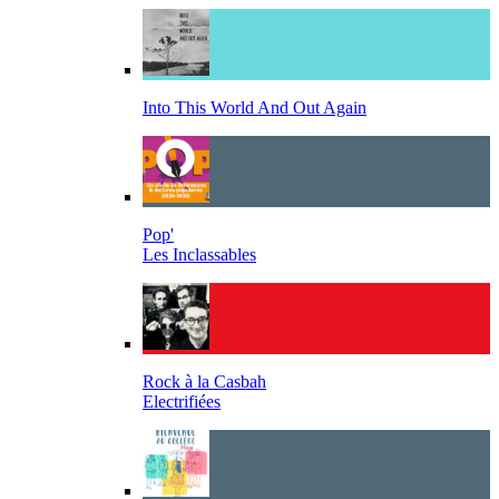
Into This World And Out Again
Pop'
Les Inclassables
Rock à la Casbah
Electrifiées