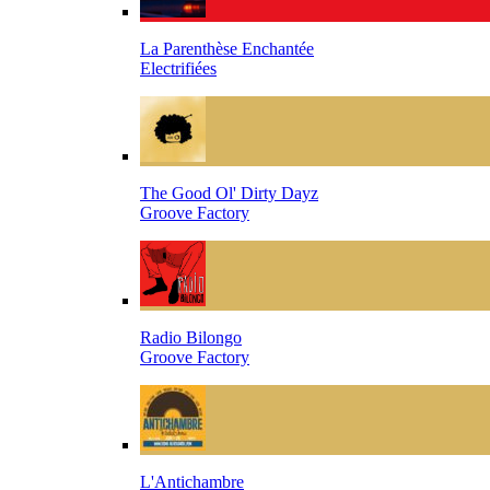
La Parenthèse Enchantée
Electrifiées
The Good Ol' Dirty Dayz
Groove Factory
Radio Bilongo
Groove Factory
L'Antichambre