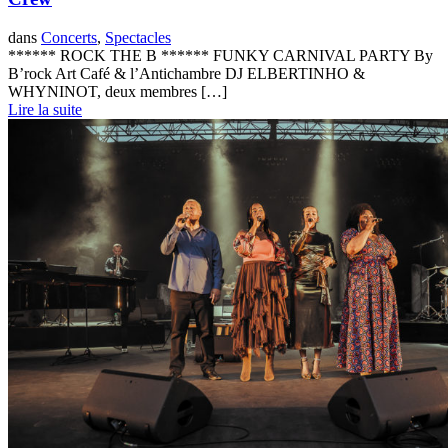
dans
Concerts
,
Spectacles
****** ROCK THE B ****** FUNKY CARNIVAL PARTY By
B’rock Art Café & l’Antichambre DJ ELBERTINHO &
WHYNINOT, deux membres […]
Lire la suite