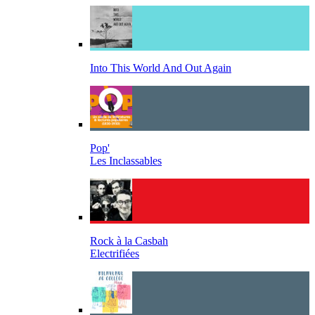
Into This World And Out Again
Pop'
Les Inclassables
Rock à la Casbah
Electrifiées