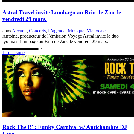
Astral Travel invite Lumbago au Brin de Zinc le
vendredi 29 mars.
dans
Accueil
,
Concerts
,
L'agenda
,
Musique
,
Vie locale
Antoine, producteur de l’émission Voyage Astral invite le duo
lyonnais Lumbago au Brin de Zinc le vendredi 29 mars.
▃▃▃▃▃▃▃▃▃▃...
Lire la suite
Rock The B' : Funky Carnival w/ Antichambre DJ
Crew