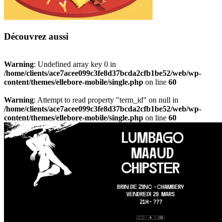
Découvrez aussi
Warning
: Undefined array key 0 in
/home/clients/ace7acee099c3fe8d37bcda2cfb1be52/web/wp-
content/themes/ellebore-mobile/single.php
on line
60
Warning
: Attempt to read property "term_id" on null in
/home/clients/ace7acee099c3fe8d37bcda2cfb1be52/web/wp-
content/themes/ellebore-mobile/single.php
on line
60