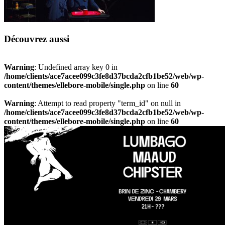
Découvrez aussi
Warning
: Undefined array key 0 in
/home/clients/ace7acee099c3fe8d37bcda2cfb1be52/web/wp-
content/themes/ellebore-mobile/single.php
on line
60
Warning
: Attempt to read property "term_id" on null in
/home/clients/ace7acee099c3fe8d37bcda2cfb1be52/web/wp-
content/themes/ellebore-mobile/single.php
on line
60