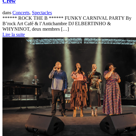
Crew
dans
Concerts
,
Spectacles
****** ROCK THE B ****** FUNKY CARNIVAL PARTY By
B’rock Art Café & l’Antichambre DJ ELBERTINHO &
WHYNINOT, deux membres […]
Lire la suite