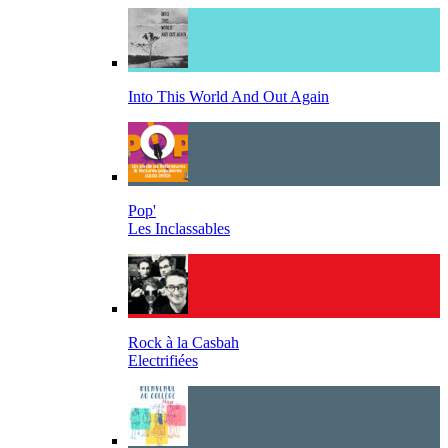
Into This World And Out Again
Pop'
Les Inclassables
Rock à la Casbah
Electrifiées