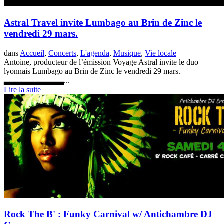
Astral Travel invite Lumbago au Brin de Zinc le
vendredi 29 mars.
dans
Accueil
,
Concerts
,
L'agenda
,
Musique
,
Vie locale
Antoine, producteur de l’émission Voyage Astral invite le duo
lyonnais Lumbago au Brin de Zinc le vendredi 29 mars.
▃▃▃▃▃▃▃▃▃▃...
Lire la suite
Rock The B' : Funky Carnival w/ Antichambre DJ