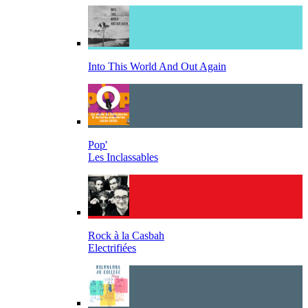
Into This World And Out Again
Pop'
Les Inclassables
Rock à la Casbah
Electrifiées