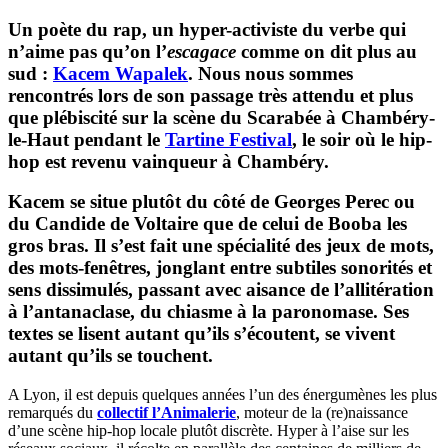
Un poète du rap, un hyper-activiste du verbe qui
n’aime pas qu’on l’
escagace
comme on dit plus au
sud :
Kacem Wapalek
. Nous nous sommes
rencontrés lors de son passage très attendu et plus
que plébiscité sur la scène du Scarabée à Chambéry-
le-Haut pendant le
Tartine Festival
, le soir où le hip-
hop est revenu vainqueur à Chambéry.
Kacem se situe plutôt du côté de Georges Perec ou
du Candide de Voltaire que de celui de Booba les
gros bras. Il s’est fait une spécialité des jeux de mots,
des mots-fenêtres, jonglant entre subtiles sonorités et
sens dissimulés, passant avec aisance de l’allitération
à l’antanaclase, du chiasme à la paronomase. Ses
textes se lisent autant qu’ils s’écoutent, se vivent
autant qu’ils se touchent.
A Lyon, il est depuis quelques années l’un des énergumènes les plus
remarqués du
collectif l’Animalerie
, moteur de la (re)naissance
d’une scène hip-hop locale plutôt discrète. Hyper à l’aise sur les