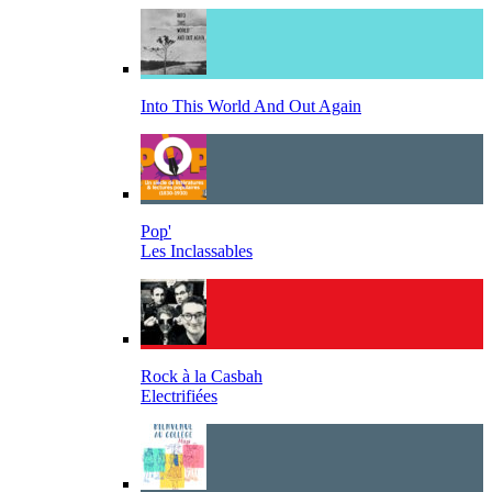
Into This World And Out Again
Pop'
Les Inclassables
Rock à la Casbah
Electrifiées