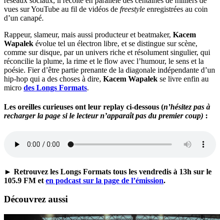
réseaux sociaux, il récolte en parallèle des centaines de milliers de
vues sur YouTube au fil de vidéos de
freestyle
enregistrées au coin
d’un canapé.
Rappeur, slameur, mais aussi producteur et beatmaker,
Kacem
Wapalek
évolue tel un électron libre, et se distingue sur scène,
comme sur disque, par un univers riche et résolument singulier, qui
réconcilie la plume, la rime et le flow avec l’humour, le sens et la
poésie. Fier d’être partie prenante de la diagonale indépendante d’un
hip-hop qui a des choses à dire,
Kacem Wapalek
se livre enfin au
micro
des Longs Formats
.
Les oreilles curieuses ont leur replay ci-dessous (
n’hésitez pas à
recharger la page si le lecteur n’apparaît pas du premier coup)
:
► Retrouvez les Longs Formats tous les vendredis à 13h sur le
105.9 FM et
en podcast sur la page de l’émission
.
Découvrez aussi