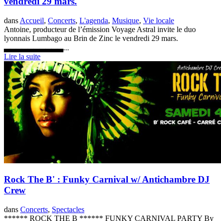
vendredi 29 mars.
dans
Accueil
,
Concerts
,
L'agenda
,
Musique
,
Vie locale
Antoine, producteur de l’émission Voyage Astral invite le duo
lyonnais Lumbago au Brin de Zinc le vendredi 29 mars.
▃▃▃▃▃▃▃▃▃▃...
Lire la suite
Rock The B' : Funky Carnival w/ Antichambre DJ
Crew
dans
Concerts
,
Spectacles
****** ROCK THE B ****** FUNKY CARNIVAL PARTY By