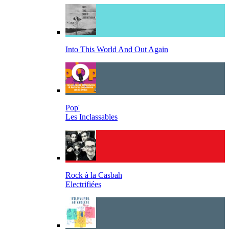
Into This World And Out Again
Pop'
Les Inclassables
Rock à la Casbah
Electrifiées