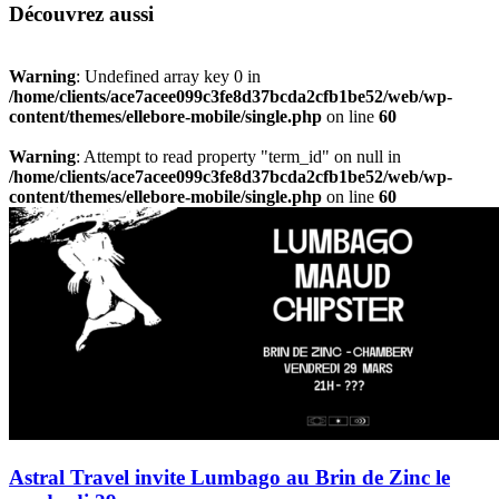
Découvrez aussi
Warning
: Undefined array key 0 in
/home/clients/ace7acee099c3fe8d37bcda2cfb1be52/web/wp-
content/themes/ellebore-mobile/single.php
on line
60
Warning
: Attempt to read property "term_id" on null in
/home/clients/ace7acee099c3fe8d37bcda2cfb1be52/web/wp-
content/themes/ellebore-mobile/single.php
on line
60
Astral Travel invite Lumbago au Brin de Zinc le