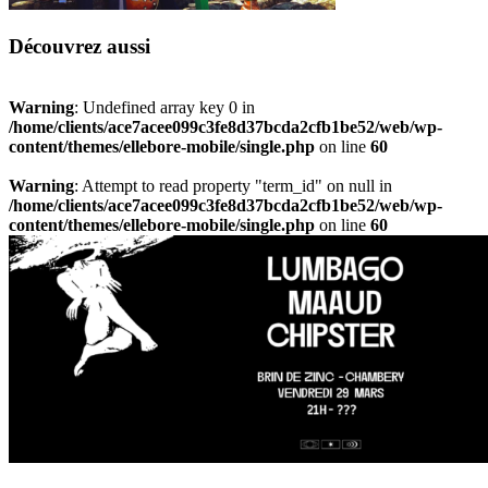
Découvrez aussi
Warning
: Undefined array key 0 in
/home/clients/ace7acee099c3fe8d37bcda2cfb1be52/web/wp-
content/themes/ellebore-mobile/single.php
on line
60
Warning
: Attempt to read property "term_id" on null in
/home/clients/ace7acee099c3fe8d37bcda2cfb1be52/web/wp-
content/themes/ellebore-mobile/single.php
on line
60