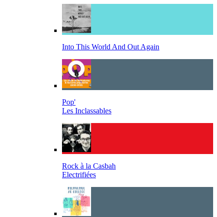
Into This World And Out Again
Pop'
Les Inclassables
Rock à la Casbah
Electrifiées