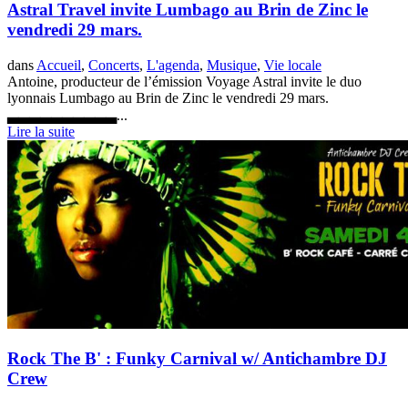
Astral Travel invite Lumbago au Brin de Zinc le
vendredi 29 mars.
dans
Accueil
,
Concerts
,
L'agenda
,
Musique
,
Vie locale
Antoine, producteur de l’émission Voyage Astral invite le duo
lyonnais Lumbago au Brin de Zinc le vendredi 29 mars.
▃▃▃▃▃▃▃▃▃▃...
Lire la suite
Rock The B' : Funky Carnival w/ Antichambre DJ
Crew