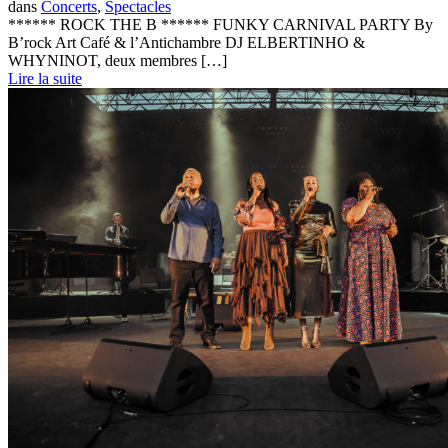
dans
Concerts
,
Spectacles
****** ROCK THE B ****** FUNKY CARNIVAL PARTY By
B’rock Art Café & l’Antichambre DJ ELBERTINHO &
WHYNINOT, deux membres […]
Lire la suite