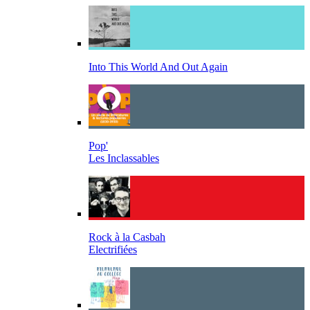
Into This World And Out Again
Pop'
Les Inclassables
Rock à la Casbah
Electrifiées