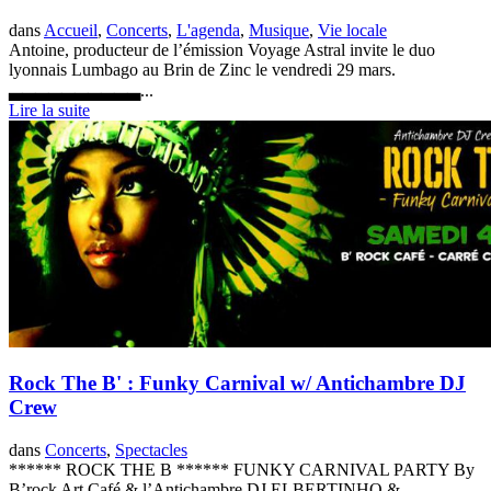
dans
Accueil
,
Concerts
,
L'agenda
,
Musique
,
Vie locale
Antoine, producteur de l’émission Voyage Astral invite le duo
lyonnais Lumbago au Brin de Zinc le vendredi 29 mars.
▃▃▃▃▃▃▃▃▃▃...
Lire la suite
Rock The B' : Funky Carnival w/ Antichambre DJ
Crew
dans
Concerts
,
Spectacles
****** ROCK THE B ****** FUNKY CARNIVAL PARTY By
B’rock Art Café & l’Antichambre DJ ELBERTINHO &