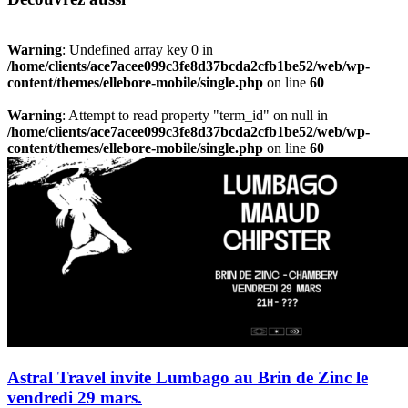
Warning
: Undefined array key 0 in
/home/clients/ace7acee099c3fe8d37bcda2cfb1be52/web/wp-
content/themes/ellebore-mobile/single.php
on line
60
Warning
: Attempt to read property "term_id" on null in
/home/clients/ace7acee099c3fe8d37bcda2cfb1be52/web/wp-
content/themes/ellebore-mobile/single.php
on line
60
Astral Travel invite Lumbago au Brin de Zinc le
vendredi 29 mars.