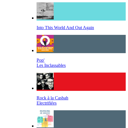
Into This World And Out Again
Pop'
Les Inclassables
Rock à la Casbah
Electrifiées