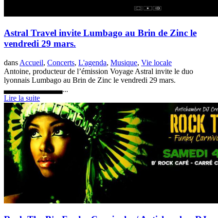
Astral Travel invite Lumbago au Brin de Zinc le
vendredi 29 mars.
dans
Accueil
,
Concerts
,
L'agenda
,
Musique
,
Vie locale
Antoine, producteur de l’émission Voyage Astral invite le duo
lyonnais Lumbago au Brin de Zinc le vendredi 29 mars.
▃▃▃▃▃▃▃▃▃▃...
Lire la suite