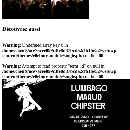
Découvrez aussi
Warning
: Undefined array key 0 in
/home/clients/ace7acee099c3fe8d37bcda2cfb1be52/web/wp-
content/themes/ellebore-mobile/single.php
on line
60
Warning
: Attempt to read property "term_id" on null in
/home/clients/ace7acee099c3fe8d37bcda2cfb1be52/web/wp-
content/themes/ellebore-mobile/single.php
on line
60