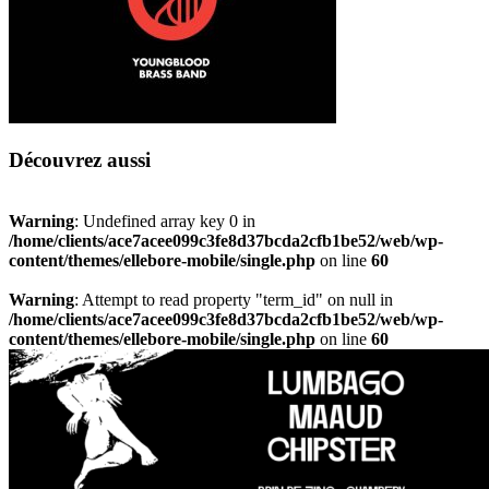
Découvrez aussi
Warning
: Undefined array key 0 in
/home/clients/ace7acee099c3fe8d37bcda2cfb1be52/web/wp-
content/themes/ellebore-mobile/single.php
on line
60
Warning
: Attempt to read property "term_id" on null in
/home/clients/ace7acee099c3fe8d37bcda2cfb1be52/web/wp-
content/themes/ellebore-mobile/single.php
on line
60