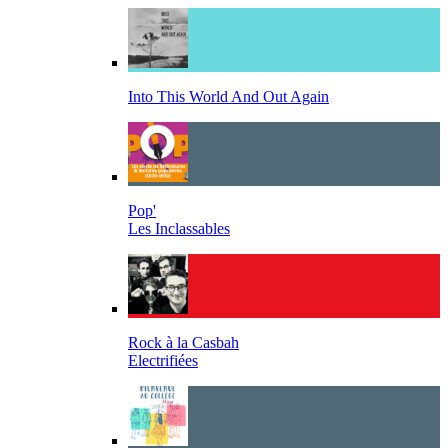
Into This World And Out Again
Pop'
Les Inclassables
Rock à la Casbah
Electrifiées