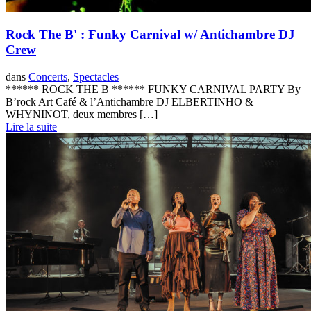
Rock The B' : Funky Carnival w/ Antichambre DJ
Crew
dans
Concerts
,
Spectacles
****** ROCK THE B ****** FUNKY CARNIVAL PARTY By
B’rock Art Café & l’Antichambre DJ ELBERTINHO &
WHYNINOT, deux membres […]
Lire la suite