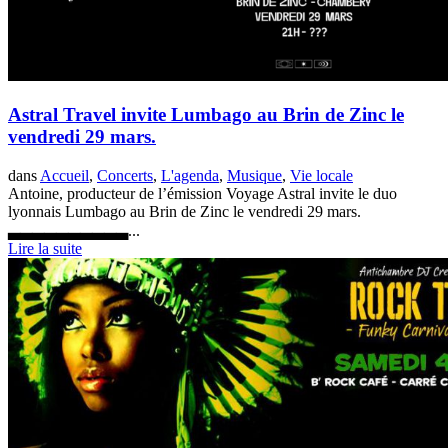
Astral Travel invite Lumbago au Brin de Zinc le
vendredi 29 mars.
dans
Accueil
,
Concerts
,
L'agenda
,
Musique
,
Vie locale
Antoine, producteur de l’émission Voyage Astral invite le duo
lyonnais Lumbago au Brin de Zinc le vendredi 29 mars.
▃▃▃▃▃▃▃▃▃▃...
Lire la suite