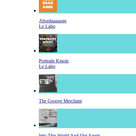
Abordaaaaage
Le Labo
Portraits Kinois
Le Labo
The Groove Merchant
Into This World And Out Again