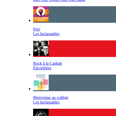
Pop'
Les Inclassables
Rock à la Casbah
Electrifiées
Bienvenue au collège
Les Inclassables