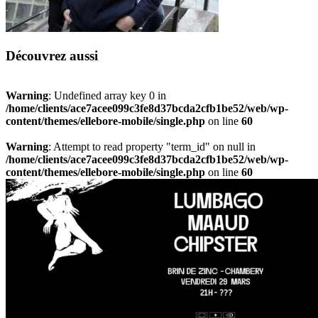
Découvrez aussi
Warning
: Undefined array key 0 in
/home/clients/ace7acee099c3fe8d37bcda2cfb1be52/web/wp-
content/themes/ellebore-mobile/single.php
on line
60
Warning
: Attempt to read property "term_id" on null in
/home/clients/ace7acee099c3fe8d37bcda2cfb1be52/web/wp-
content/themes/ellebore-mobile/single.php
on line
60