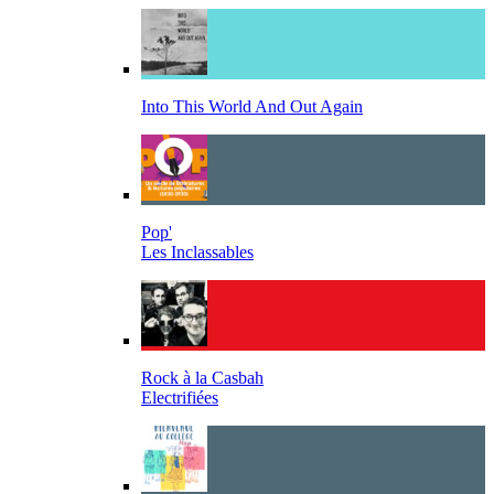
Into This World And Out Again
Pop'
Les Inclassables
Rock à la Casbah
Electrifiées