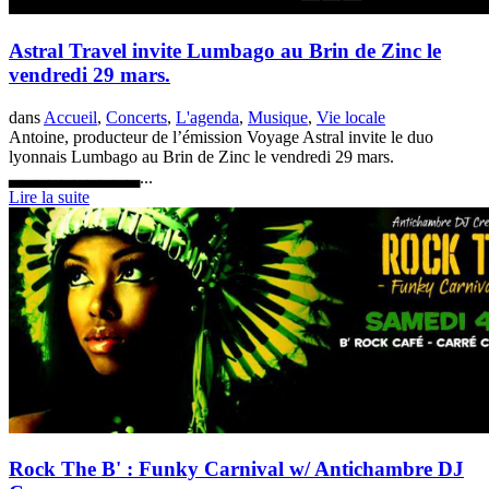
Astral Travel invite Lumbago au Brin de Zinc le
vendredi 29 mars.
dans
Accueil
,
Concerts
,
L'agenda
,
Musique
,
Vie locale
Antoine, producteur de l’émission Voyage Astral invite le duo
lyonnais Lumbago au Brin de Zinc le vendredi 29 mars.
▃▃▃▃▃▃▃▃▃▃...
Lire la suite
Rock The B' : Funky Carnival w/ Antichambre DJ