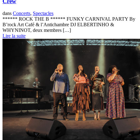
Crew
dans
Concerts
,
Spectacles
****** ROCK THE B ****** FUNKY CARNIVAL PARTY By
B’rock Art Café & l’Antichambre DJ ELBERTINHO &
WHYNINOT, deux membres […]
Lire la suite