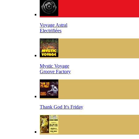
Voyage Astral
Electrifiées
Mystic Voyage
Groove Factory
Thank God It's Friday