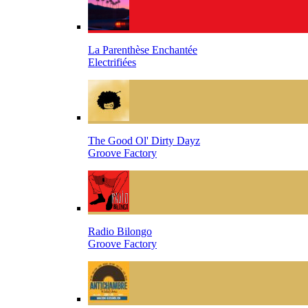
La Parenthèse Enchantée
Electrifiées
The Good Ol' Dirty Dayz
Groove Factory
Radio Bilongo
Groove Factory