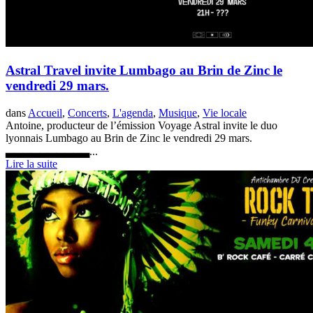
Astral Travel invite Lumbago au Brin de Zinc le
vendredi 29 mars.
dans
Accueil
,
Concerts
,
L'agenda
,
Musique
,
Vie locale
Antoine, producteur de l’émission Voyage Astral invite le duo
lyonnais Lumbago au Brin de Zinc le vendredi 29 mars.
▃▃▃▃▃▃▃▃▃▃...
Lire la suite