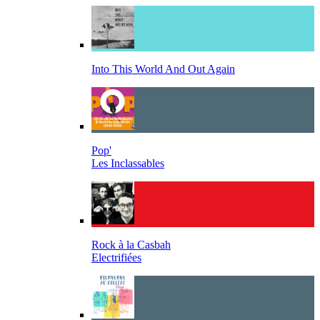
Into This World And Out Again
Pop'
Les Inclassables
Rock à la Casbah
Electrifiées