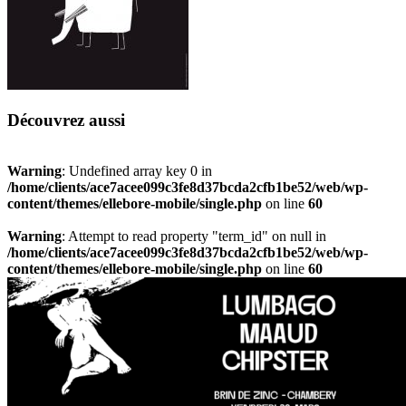
Découvrez aussi
Warning
: Undefined array key 0 in
/home/clients/ace7acee099c3fe8d37bcda2cfb1be52/web/wp-
content/themes/ellebore-mobile/single.php
on line
60
Warning
: Attempt to read property "term_id" on null in
/home/clients/ace7acee099c3fe8d37bcda2cfb1be52/web/wp-
content/themes/ellebore-mobile/single.php
on line
60