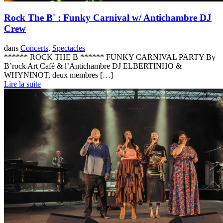
Rock The B' : Funky Carnival w/ Antichambre DJ
Crew
dans
Concerts
,
Spectacles
****** ROCK THE B ****** FUNKY CARNIVAL PARTY By
B’rock Art Café & l’Antichambre DJ ELBERTINHO &
WHYNINOT, deux membres […]
Lire la suite