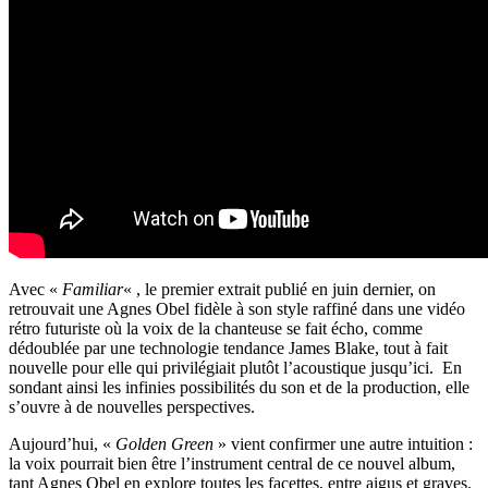
Avec «
Familiar
« , le premier extrait publié en juin dernier, on
retrouvait une Agnes Obel fidèle à son style raffiné dans une vidéo
rétro futuriste où la voix de la chanteuse se fait écho, comme
dédoublée par une technologie tendance James Blake, tout à fait
nouvelle pour elle qui privilégiait plutôt l’acoustique jusqu’ici. En
sondant ainsi les infinies possibilités du son et de la production, elle
s’ouvre à de nouvelles perspectives.
Aujourd’hui, «
Golden Green
» vient confirmer une autre intuition :
la voix pourrait bien être l’instrument central de ce nouvel album,
tant Agnes Obel en explore toutes les facettes, entre aigus et graves.