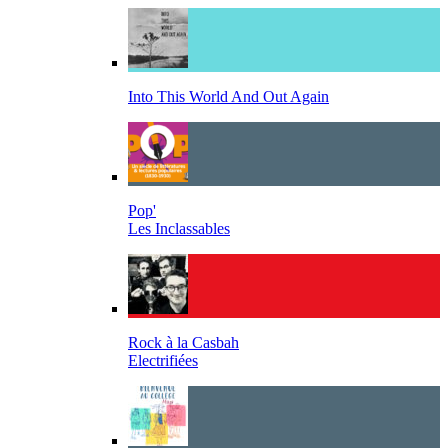
Into This World And Out Again
Pop'
Les Inclassables
Rock à la Casbah
Electrifiées