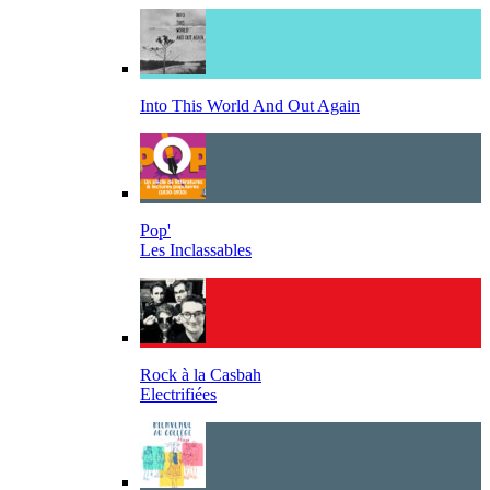
Into This World And Out Again
Pop'
Les Inclassables
Rock à la Casbah
Electrifiées