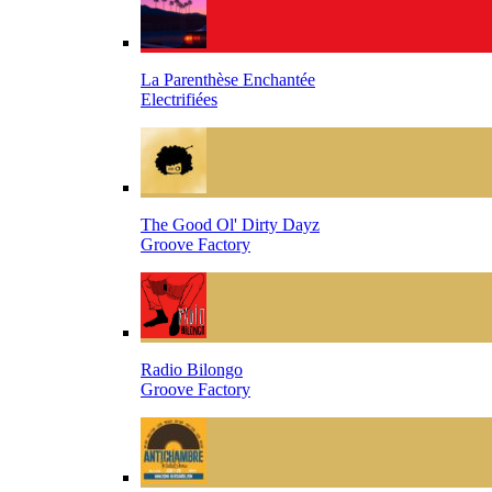
La Parenthèse Enchantée
Electrifiées
The Good Ol' Dirty Dayz
Groove Factory
Radio Bilongo
Groove Factory