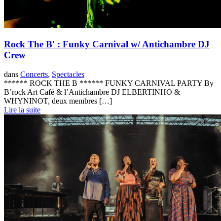
Rock The B' : Funky Carnival w/ Antichambre DJ
Crew
dans
Concerts
,
Spectacles
****** ROCK THE B ****** FUNKY CARNIVAL PARTY By
B’rock Art Café & l’Antichambre DJ ELBERTINHO &
WHYNINOT, deux membres […]
Lire la suite