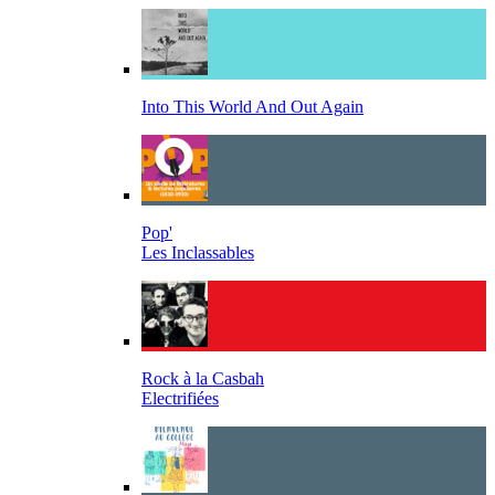
Into This World And Out Again
Pop'
Les Inclassables
Rock à la Casbah
Electrifiées