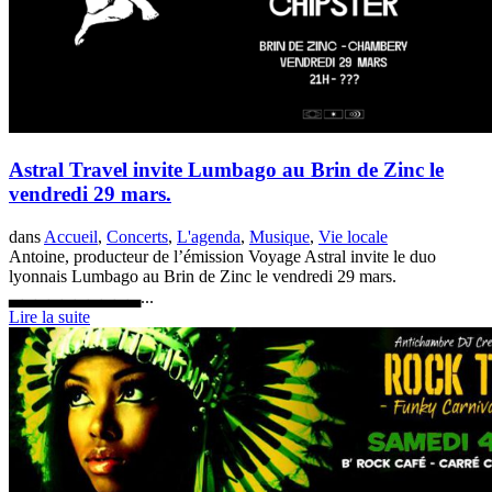
Astral Travel invite Lumbago au Brin de Zinc le
vendredi 29 mars.
dans
Accueil
,
Concerts
,
L'agenda
,
Musique
,
Vie locale
Antoine, producteur de l’émission Voyage Astral invite le duo
lyonnais Lumbago au Brin de Zinc le vendredi 29 mars.
▃▃▃▃▃▃▃▃▃▃...
Lire la suite