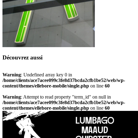
Découvrez aussi
Warning
: Undefined array key 0 in
/home/clients/ace7acee099c3fe8d37bcda2cfb1be52/web/wp-
content/themes/ellebore-mobile/single.php
on line
60
Warning
: Attempt to read property "term_id" on null in
/home/clients/ace7acee099c3fe8d37bcda2cfb1be52/web/wp-
content/themes/ellebore-mobile/single.php
on line
60