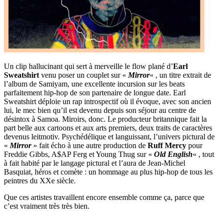
Un clip hallucinant qui sert à merveille le flow plané d’
Earl
Sweatshirt
venu poser un couplet sur «
Mirror
« , un titre extrait de
l’album de Samiyam, une excellente incursion sur les beats
parfaitement hip-hop de son partenaire de longue date. Earl
Sweatshirt déploie un rap introspectif où il évoque, avec son ancien
lui, le mec bien qu’il est devenu depuis son séjour au centre de
désintox à Samoa. Miroirs, donc. Le producteur britannique fait la
part belle aux cartoons et aux arts premiers, deux traits de caractères
devenus leitmotiv. Psychédélique et languissant, l’univers pictural de
«
Mirror
» fait écho à une autre production de
Ruff Mercy
pour
Freddie Gibbs, A$AP Ferg et Young Thug sur «
Old English
« , tout
à fait habité par le langage pictural et l’aura de Jean-Michel
Basquiat, héros et comète : un hommage au plus hip-hop de tous les
peintres du XXe siècle.
Que ces artistes travaillent encore ensemble comme ça, parce que
c’est vraiment très très bien.