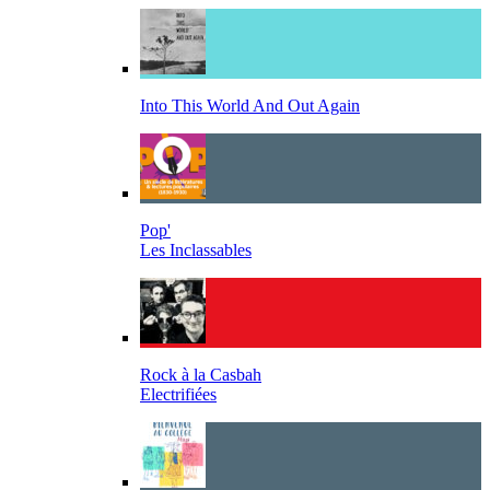
Into This World And Out Again
Pop'
Les Inclassables
Rock à la Casbah
Electrifiées