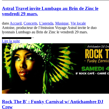
Astral Travel invite Lumbago au Brin de Zinc le
vendredi 29 mars.
dans
Accueil
,
Concerts
,
L'agenda
,
Musique
,
Vie locale
Antoine, producteur de l’émission Voyage Astral invite le duo
lyonnais Lumbago au Brin de Zinc le vendredi 29 mars.
▃▃▃▃▃▃▃▃▃▃...
Lire la suite
Rock The B' : Funky Carnival w/ Antichambre DJ
Crew