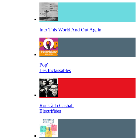
Into This World And Out Again
Pop'
Les Inclassables
Rock à la Casbah
Electrifiées