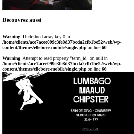
Découvrez aussi
Warning
: Undefined array key 0 in
/home/clients/ace7acee099c3fe8d37bcda2cfb1be52/web/wp-
content/themes/ellebore-mobile/single.php
on line
60
Warning
: Attempt to read property "term_id" on null in
/home/clients/ace7acee099c3fe8d37bcda2cfb1be52/web/wp-
content/themes/ellebore-mobile/single.php
on line
60