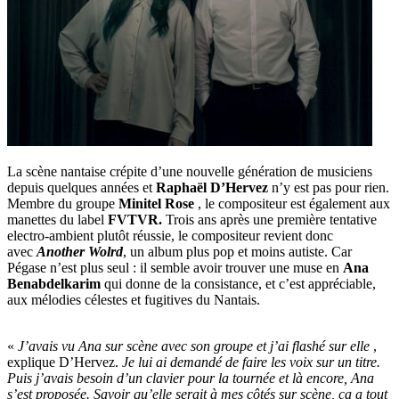
La scène nantaise crépite d’une nouvelle génération de musiciens
depuis quelques années et
Raphaël D’Hervez
n’y est pas pour rien.
Membre du groupe
Minitel Rose
, le compositeur est également aux
manettes du label
FVTVR.
Trois ans après une première tentative
electro-ambient plutôt réussie, le compositeur revient donc
avec
Another Wolrd
, un album plus pop et moins autiste. Car
Pégase n’est plus seul : il semble avoir trouver une muse en
Ana
Benabdelkarim
qui donne de la consistance, et c’est appréciable,
aux mélodies célestes et fugitives du Nantais.
«
J’avais vu Ana sur scène avec son groupe et j’ai flashé sur elle
,
explique D’Hervez.
Je lui ai demandé de faire les voix sur un titre.
Puis j’avais besoin d’un clavier pour la tournée et là encore, Ana
s’est proposée. Savoir qu’elle serait à mes côtés sur scène, ça a tout