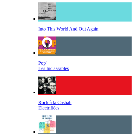
Into This World And Out Again
Pop'
Les Inclassables
Rock à la Casbah
Electrifiées