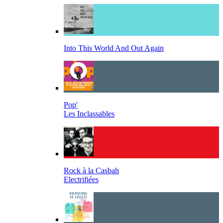
Into This World And Out Again
Pop'
Les Inclassables
Rock à la Casbah
Electrifiées