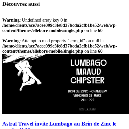
Découvrez aussi
Warning
: Undefined array key 0 in
/home/clients/ace7acee099c3fe8d37bcda2cfb1be52/web/wp-
content/themes/ellebore-mobile/single.php
on line
60
Warning
: Attempt to read property "term_id" on null in
/home/clients/ace7acee099c3fe8d37bcda2cfb1be52/web/wp-
content/themes/ellebore-mobile/single.php
on line
60
Astral Travel invite Lumbago au Brin de Zinc le