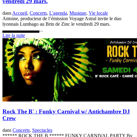
vendredi 29 mars.
dans
Accueil
,
Concerts
,
L'agenda
,
Musique
,
Vie locale
Antoine, producteur de l’émission Voyage Astral invite le duo
lyonnais Lumbago au Brin de Zinc le vendredi 29 mars.
▃▃▃▃▃▃▃▃▃▃...
Lire la suite
Rock The B' : Funky Carnival w/ Antichambre DJ
Crew
dans
Concerts
,
Spectacles
****** ROCK THE B ****** FUNKY CARNIVAL PARTY By