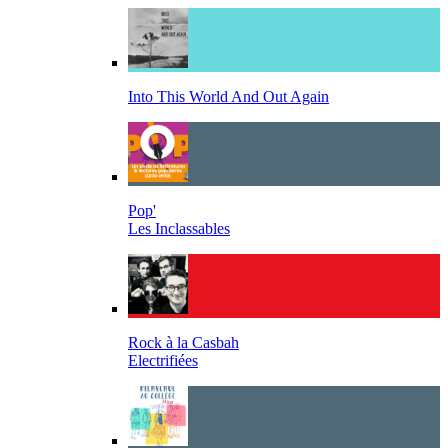
Into This World And Out Again
Pop'
Les Inclassables
Rock à la Casbah
Electrifiées