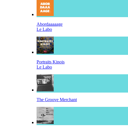
Abordaaaaage
Le Labo
Portraits Kinois
Le Labo
The Groove Merchant